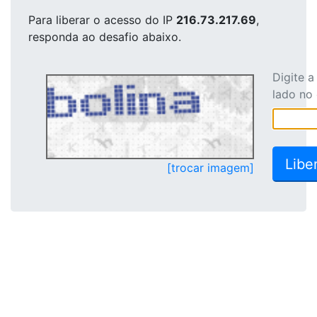
Para liberar o acesso
do IP
216.73.217.69
,
responda ao desafio abaixo.
Digite 
lado no
[trocar imagem]