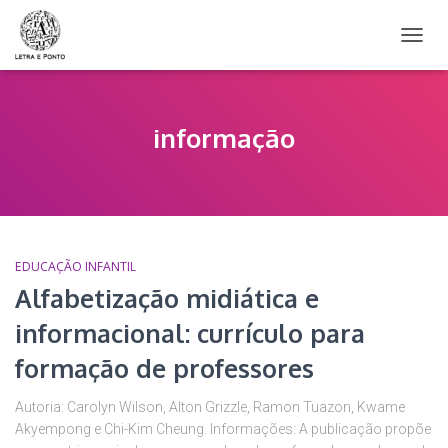
ALTER
NAVE
informação
EDUCAÇÃO INFANTIL
Alfabetização midiática e
informacional: currículo para
formação de professores
Autoria: Carolyn Wilson, Alton Grizzle, Ramon Tuazon, Kwame
Akyempong e Chi-Kim Cheung. Informações: A publicação propõe