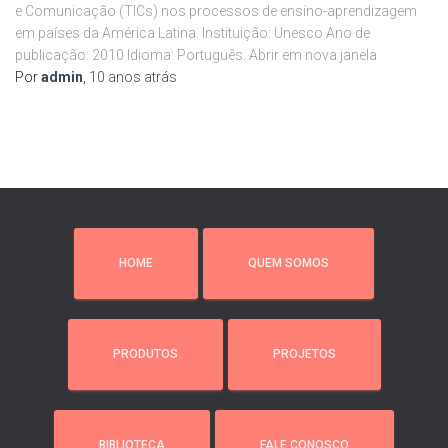
e Comunicação (TICs) nos processos de ensino-aprendizagem
em países da América Latina. Instituição: Unesco Ano de
publicação: 2010 Idioma: Português. Abrir em nova janela
Por
admin
,
10 anos
atrás
HOME
QUEM SOMOS
PRODUTOS
PROJETOS
BIBLIOTECA
FALE CONOSCO