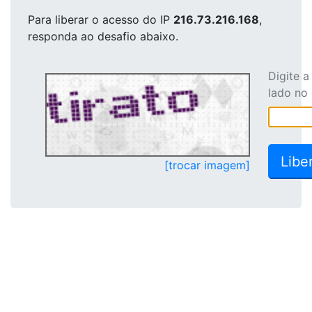
Para liberar o acesso
do IP
216.73.216.168
,
responda ao desafio abaixo.
Digite 
lado no
[trocar imagem]