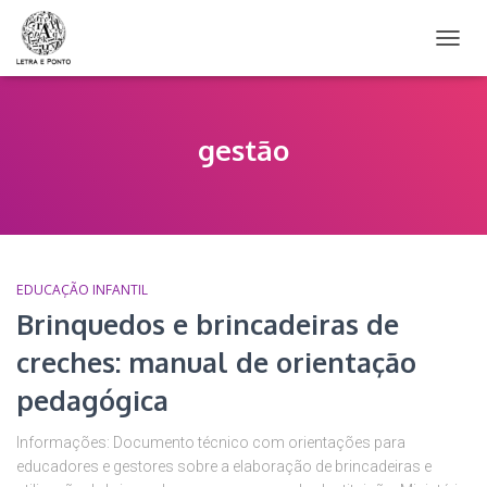
ALTER
NAVE
gestão
EDUCAÇÃO INFANTIL
Brinquedos e brincadeiras de
creches: manual de orientação
pedagógica
Informações: Documento técnico com orientações para
educadores e gestores sobre a elaboração de brincadeiras e