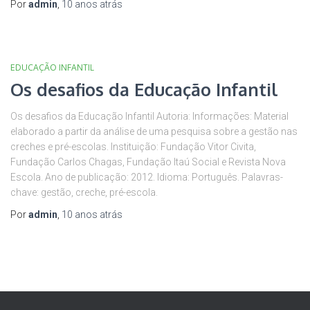
Por
admin
,
10 anos
atrás
EDUCAÇÃO INFANTIL
Os desafios da Educação Infantil
Os desafios da Educação Infantil Autoria: Informações: Material
elaborado a partir da análise de uma pesquisa sobre a gestão nas
creches e pré-escolas. Instituição: Fundação Vitor Civita,
Fundação Carlos Chagas, Fundação Itaú Social e Revista Nova
Escola. Ano de publicação: 2012. Idioma: Português. Palavras-
chave: gestão, creche, pré-escola.
Por
admin
,
10 anos
atrás