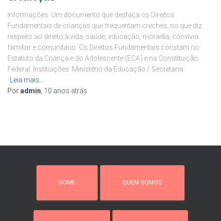
Informações: Um documento que destaca os Direitos
Fundamentais de crianças que frequentam creches, no que diz
respeito ao direito à vida, saúde, educação, moradia, convívio
familiar e comunitário. Os Direitos Fundamentais constam no
Estatuto da Criança e do Adolescente (ECA) e na Constituição
Federal. Instituições: Ministério da Educação / Secretaria
Leia mais…
Por
admin
,
10 anos
atrás
HOME
QUEM SOMOS