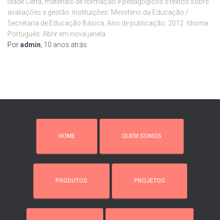
Idade Certa, materiais de formação e pedagógicos e textos sobre
avaliações e gestão. Instituições: Ministério da Educação /
Secretaria de Educação Básica. Ano de publicação: 2012. Idioma:
Português. Abrir em nova janela
Por
admin
,
10 anos
atrás
HOME
QUEM SOMOS
PRODUTOS
PROJETOS