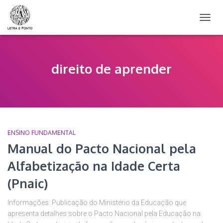
ALTER
NAVE
direito de aprender
ENSINO FUNDAMENTAL
Manual do Pacto Nacional pela
Alfabetização na Idade Certa
(Pnaic)
Informações: Publicação do Ministério da Educação que
apresenta detalhes sobre o Pacto Nacional pela Educação na