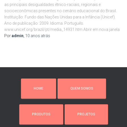
as principais desigualdades étnico-raciais, regionais e
socioeconômicas presentes no cenário educacional do Brasil.
Instituição: Fundo das Nações Unidas para a Infância (Unicef).
Ano de publicação: 2009. Idioma: Português.
www.unicef.org/brazil/pt/media_14931.htm Abrir em nova janela
Por
admin
,
10 anos
atrás
HOME
QUEM SOMOS
PRODUTOS
PROJETOS