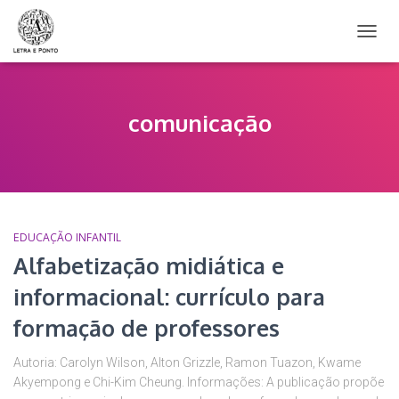
ALTER
NAVE
comunicação
EDUCAÇÃO INFANTIL
Alfabetização midiática e
informacional: currículo para
formação de professores
Autoria: Carolyn Wilson, Alton Grizzle, Ramon Tuazon, Kwame
Akyempong e Chi-Kim Cheung. Informações: A publicação propõe