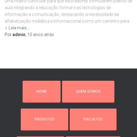
uma matriz curricular para que educadores formularem planos de
aula integrando a educação formal e as tecnologias de
informação e comunicação, destacando a necessidade da
alfabetização midiática e informacional como um caminho para
a
Leia mais…
Por
admin
,
10 anos
atrás
HOME
QUEM SOMOS
PRODUTOS
PROJETOS