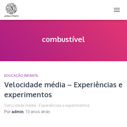
ALTER
NAVE
combustível
EDUCAÇÃO INFANTIL
Velocidade média – Experiências e
experimentos
Velocidade média - Experiências e experimentos
Por
admin
,
10 anos
atrás