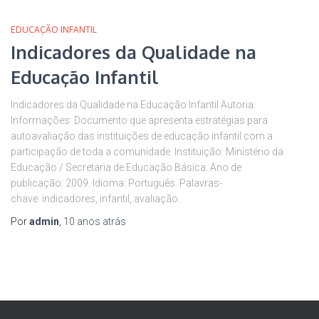
EDUCAÇÃO INFANTIL
Indicadores da Qualidade na
Educação Infantil
Indicadores da Qualidade na Educação Infantil Autoria:
Informações: Documento que apresenta estratégias para
autoavaliação das instituições de educação infantil com a
participação de toda a comunidade. Instituição: Ministério da
Educação / Secretaria de Educação Básica. Ano de
publicação: 2009. Idioma: Português. Palavras-
chave: indicadores, infantil, avaliação.
Por
admin
,
10 anos
atrás