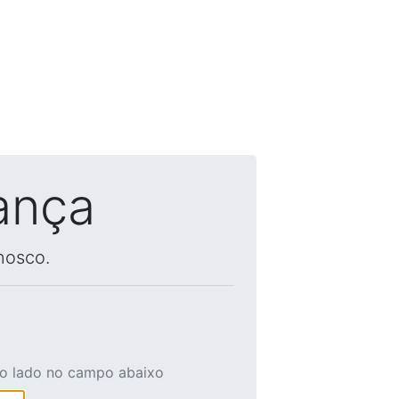
ança
nosco.
ao lado no campo abaixo