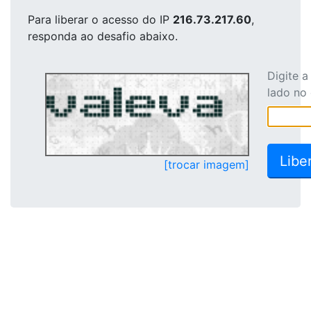
Para liberar o acesso
do IP
216.73.217.60
,
responda ao desafio abaixo.
Digite 
lado no
[trocar imagem]