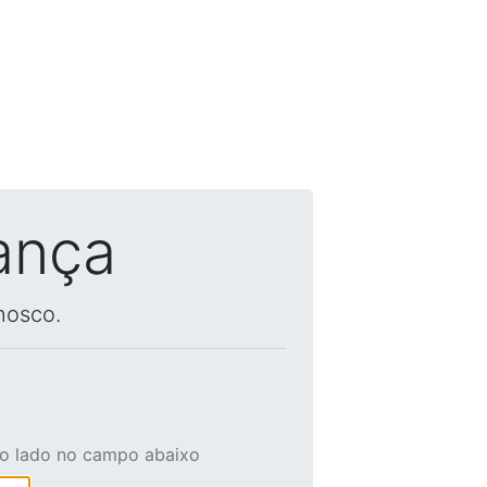
ança
nosco.
ao lado no campo abaixo