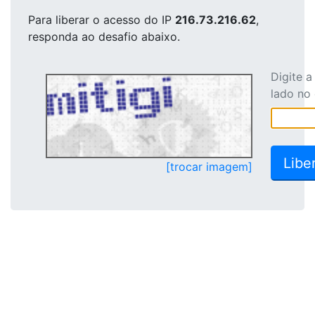
Para liberar o acesso
do IP
216.73.216.62
,
responda ao desafio abaixo.
Digite 
lado no
[trocar imagem]