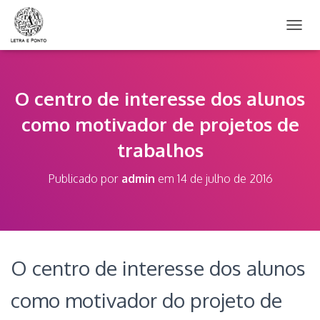
A
L
T
E
R
O centro de interesse dos alunos
N
como motivador de projetos de
A
R
trabalhos
N
A
V
Publicado por
admin
em
14 de julho de 2016
E
G
A
Ç
Ã
O
O centro de interesse dos alunos
como motivador do projeto de