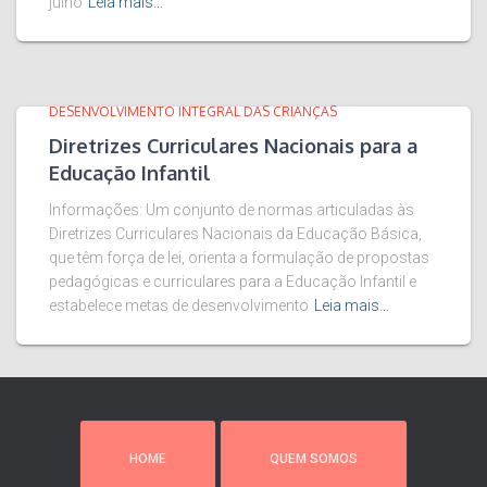
julho
Leia mais…
DESENVOLVIMENTO INTEGRAL DAS CRIANÇAS
Diretrizes Curriculares Nacionais para a
Educação Infantil
Informações: Um conjunto de normas articuladas às
Diretrizes Curriculares Nacionais da Educação Básica,
que têm força de lei, orienta a formulação de propostas
pedagógicas e curriculares para a Educação Infantil e
estabelece metas de desenvolvimento
Leia mais…
HOME
QUEM SOMOS