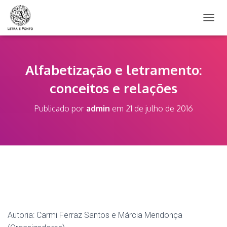
A
L
T
E
R
Alfabetização e letramento:
N
conceitos e relações
A
R
N
Publicado por
admin
em
21 de julho de 2016
A
V
E
G
A
Ç
Ã
O
Autoria: Carmi Ferraz Santos e Márcia Mendonça