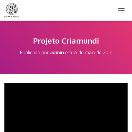
A
L
T
E
R
Projeto Criamundi
N
A
Publicado por
admin
em
16 de maio de 2016
R
N
A
V
E
G
A
Ç
Ã
O