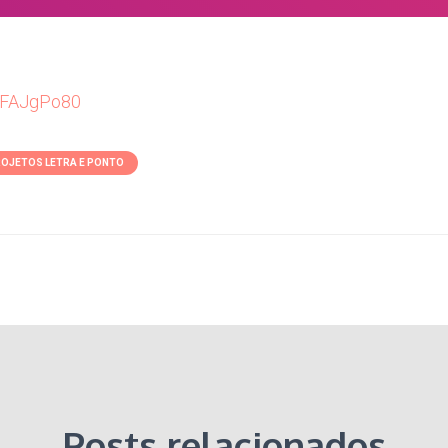
lsFAJgPo80
ROJETOS LETRA E PONTO
Posts relacionados